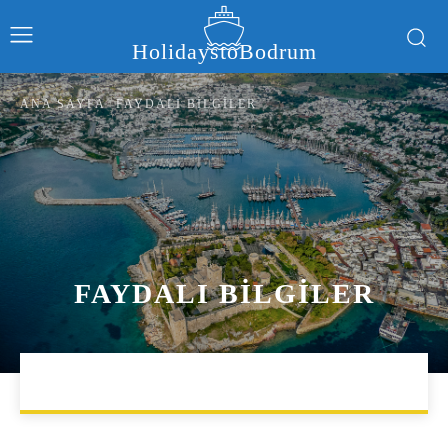
HolidaystoBodrum
ANA SAYFA
FAYDALI BILGILER
FAYDALI BILGILER
AKTIVITELER
ALIŞVERIŞ
APART OTELLER
BLO