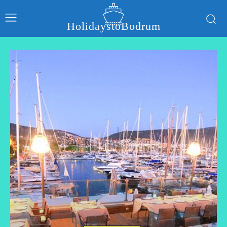
HolidaystoBodrum