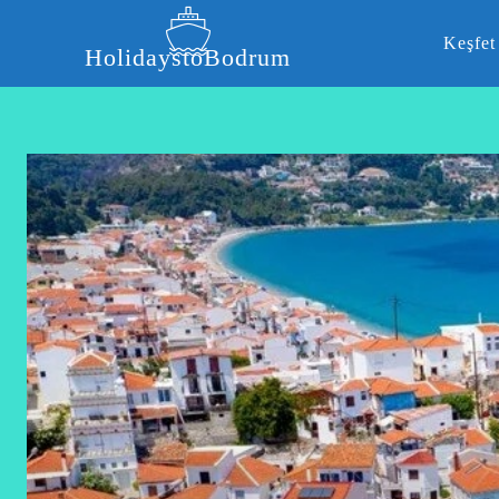
Keşfet
HolidaystoBodrum