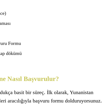
zce)
aması
vuru Formu
esap dökümü
ne Nasıl Başvurulur?
ukça basit bir süreç. İlk olarak, Yunanistan
leri aracılığıyla başvuru formu dolduruyorsunuz.