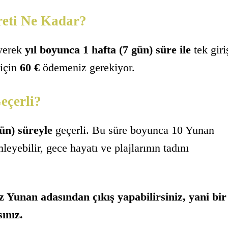
reti Ne Kadar?
eyerek
yıl boyunca 1 hafta (7 gün) süre ile
tek giri
 için
60 €
ödemeniz gerekiyor.
eçerli?
gün) süreyle
geçerli. Bu süre boyunca 10 Yunan
leyebilir, gece hayatı ve plajlarının tadını
z Yunan adasından çıkış yapabilirsiniz, yani bir
ınız.