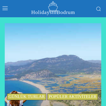
HolidaystoBodrum
GÜNLÜK TURLAR
POPÜLER AKTIVITELER