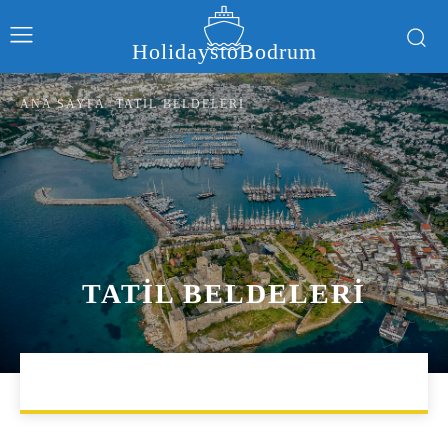
HolidaystoBodrum
ANA SAYFA
TATIL BELDELERI
TATIL BELDELERI
AKTIVITELER
ALIŞVERIŞ
APART OTELLER
BLO